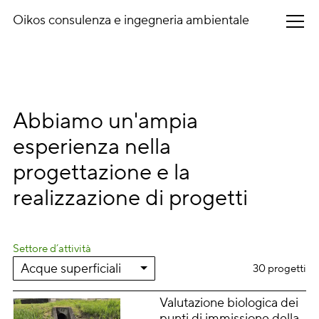
Oikos
consulenza e ingegneria ambientale
Home
Chi siamo
Abbiamo un'ampia
Settori d’attività
esperienza nella
Progetti
progettazione e la
Contatto
realizzazione di progetti
Settore d’attività
30 progetti
Valutazione biologica dei
punti di immissione della